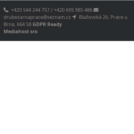
+420 544 244 757 / +420 605 985 486
drubezarnaprace@seznam.cz
Blažovská 26, Prace u
Brna, 664 58
GDPR Ready
Mediahost sro