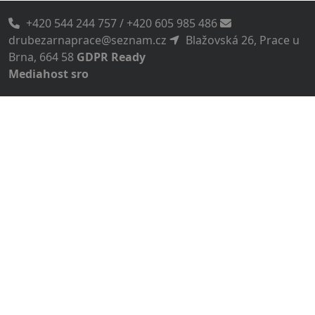
+420 544 244 757 / +420 605 985 486
drubezarnaprace@seznam.cz
Blažovská 26, Prace u
Brna, 664 58
GDPR Ready
Mediahost sro